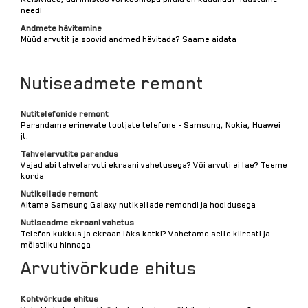
need!
Andmete hävitamine
Müüd arvutit ja soovid andmed hävitada? Saame aidata
Nutiseadmete remont
Nutitelefonide remont
Parandame erinevate tootjate telefone - Samsung, Nokia, Huawei
jt.
Tahvelarvutite parandus
Vajad abi tahvelarvuti ekraani vahetusega? Või arvuti ei lae? Teeme
korda
Nutikellade remont
Aitame Samsung Galaxy nutikellade remondi ja hooldusega
Nutiseadme ekraani vahetus
Telefon kukkus ja ekraan läks katki? Vahetame selle kiiresti ja
mõistliku hinnaga
Arvutivõrkude ehitus
Kohtvõrkude ehitus