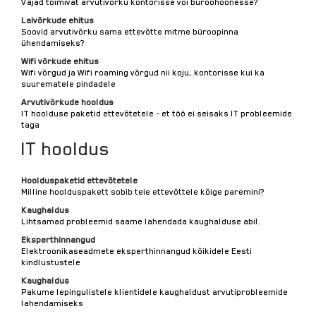
Vajad toimivat arvutivõrku kontorisse või büroohoonesse?
Laivõrkude ehitus
Soovid arvutivõrku sama ettevõtte mitme büroopinna
ühendamiseks?
Wifi võrkude ehitus
Wifi võrgud ja Wifi roaming võrgud nii koju, kontorisse kui ka
suurematele pindadele
Arvutivõrkude hooldus
IT hoolduse paketid ettevõtetele - et töö ei seisaks IT probleemide
taga
IT hooldus
Hoolduspaketid ettevõtetele
Milline hoolduspakett sobib teie ettevõttele kõige paremini?
Kaughaldus
Lihtsamad probleemid saame lahendada kaughalduse abil.
Eksperthinnangud
Elektroonikaseadmete eksperthinnangud kõikidele Eesti
kindlustustele
Kaughaldus
Pakume lepingulistele klientidele kaughaldust arvutiprobleemide
lahendamiseks