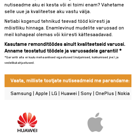
nutiseadme aku ei kesta või ei toimi enam? Vahetame
selle uue ja kvaliteetse aku vastu välja.
Netiabi kogenud tehnikud teevad tööd kiiresti ja
mõistliku hinnaga. Enamlevinud mudelite varuosad on
meil kohapeal olemas või kiiresti kättesaadavad.
Kasutame remonditöödes ainult kvaliteetseid varuosi.
Anname teostatud töödele ja varuosadele garantii! *
*Garantii alla ei kuulu mehaanilised vigastused (muljumised, kukkumised jne) ja
vedelikukahjustused.
Vaata, milliste tootjate nutiseadmeid me parandame:
Samsung | Apple | LG | Huawei | Sony | OnePlus | Nokia