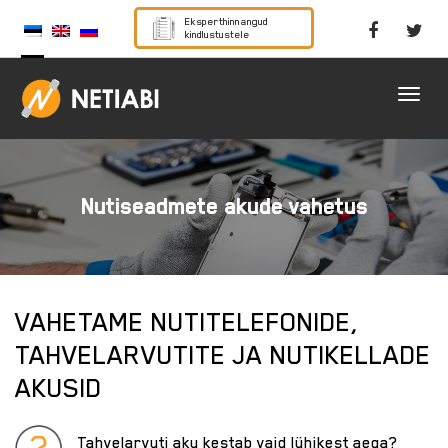
Eksperthinnangud
kindlustustele
Nutiseadmete akude vahetus
VAHETAME NUTITELEFONIDE,
TAHVELARVUTITE JA NUTIKELLADE
AKUSID
Tahvelarvuti aku kestab vaid lühikest aega?