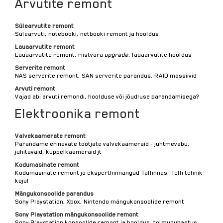
Arvutite remont
Sülearvutite remont
Sülearvuti, notebooki, netbooki remont ja hooldus
Lauaarvutite remont
Lauaarvutite remont, riistvara
upgrade
, lauaarvutite hooldus
Serverite remont
NAS serverite remont, SAN serverite parandus. RAID massiivid
Arvuti remont
Vajad abi arvuti remondi, hoolduse või jõudluse parandamisega?
Elektroonika remont
Valvekaamerate remont
Parandame erinevate tootjate valvekaameraid - juhtmevabu,
juhitavaid, kuppelkaameraid jt
Kodumasinate remont
Kodumasinate remont ja eksperthinnangud Tallinnas. Telli tehnik
koju!
Mängukonsoolide parandus
Sony Playstation, Xbox, Nintendo mängukonsoolide remont
Sony Playstation mängukonsoolide remont
Sony Playstation konsoolide remont ja hooldus, tolmupuhastus.