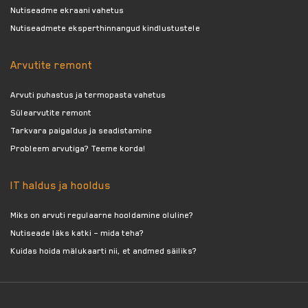
Nutiseadme ekraani vahetus
Nutiseadmete eksperthinnangud kindlustustele
Arvutite remont
Arvuti puhastus ja termopasta vahetus
Sülearvutite remont
Tarkvara paigaldus ja seadistamine
Probleem arvutiga? Teeme korda!
IT haldus ja hooldus
Miks on arvuti regulaarne hooldamine oluline?
Nutiseade läks katki – mida teha?
Kuidas hoida mälukaarti nii, et andmed säiliks?