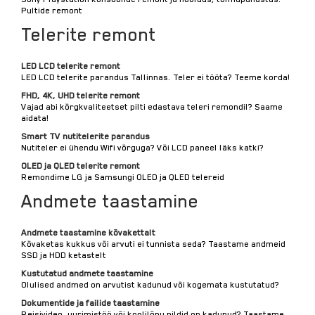
Pultide remont
Telerite remont
LED LCD telerite remont
LED LCD telerite parandus Tallinnas. Teler ei tööta? Teeme korda!
FHD, 4K, UHD telerite remont
Vajad abi kõrgkvaliteetset pilti edastava teleri remondil? Saame
aidata!
Smart TV nutitelerite parandus
Nutiteler ei ühendu Wifi võrguga? Või LCD paneel läks katki?
OLED ja QLED telerite remont
Remondime LG ja Samsungi OLED ja QLED telereid
Andmete taastamine
Andmete taastamine kõvakettalt
Kõvaketas kukkus või arvuti ei tunnista seda? Taastame andmeid
SSD ja HDD ketastelt
Kustutatud andmete taastamine
Olulised andmed on arvutist kadunud või kogemata kustutatud?
Dokumentide ja failide taastamine
Reisivideo, uurimistöö või koolilõpu pildid on kadunud? Taastame